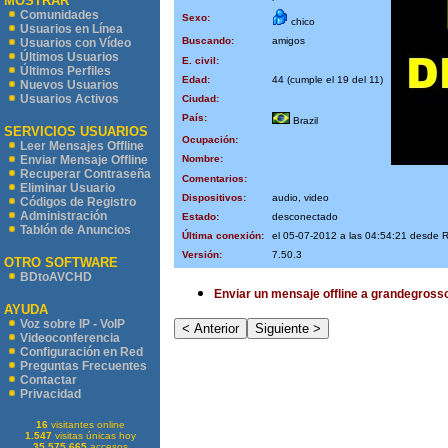
MOSTRAR
Comunidades
Sexo:
chico
Usuarios en Línea
Buscando:
amigos
Usuarios con Vídeo
Últimos Usuarios
E. civil:
Últimos Perfiles
Edad:
44 (cumple el 19 del 11)
Nuevos Usuarios
Usuarios Activos
Ciudad:
País:
Brazil
SERVICIOS USUARIOS
Ocupación:
Leer Mensajes Offline
Nombre:
Enviar Mensaje Offline
Recuperar Contraseña
Comentarios:
Eliminar Usuario
Dispositivos:
audio, video
Códigos de Registro
Administración
Estado:
desconectado
Tablón de Anuncios
Última conexión:
el 05-07-2012 a las 04:54:21 desde
Versión:
7.50.3
OTRO SOFTWARE
BDtoAVCHD
Enviar un mensaje offline a grandegross
AYUDA
Voz sobre IP - VoIP
Videoconferencia
Configuración en Red
Preguntas Frecuentes
Contactar
Privacidad
16
visitantes online
1.547
visitas únicas hoy
35.575.665
accesos