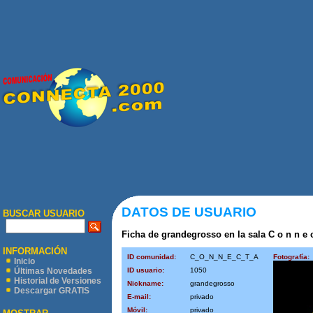
DATOS DE USUARIO
BUSCAR USUARIO
Ficha de grandegrosso en la sala C o n n e c 
INFORMACIÓN
ID comunidad:
C_O_N_N_E_C_T_A
Fotografía:
Inicio
ID usuario:
1050
Últimas Novedades
Historial de Versiones
Nickname:
grandegrosso
Descargar GRATIS
E-mail:
privado
Móvil:
privado