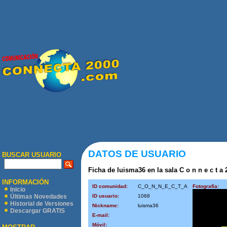
DATOS DE USUARIO
BUSCAR USUARIO
Ficha de luisma36 en la sala C o n n e c t a 
INFORMACIÓN
ID comunidad:
C_O_N_N_E_C_T_A
Fotografía:
Inicio
ID usuario:
1068
Últimas Novedades
Historial de Versiones
Nickname:
luisma36
Descargar GRATIS
E-mail:
Móvil: