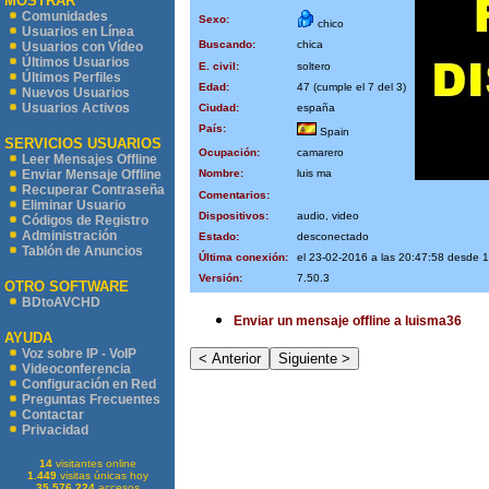
MOSTRAR
Comunidades
Sexo:
chico
Usuarios en Línea
Buscando:
chica
Usuarios con Vídeo
Últimos Usuarios
E. civil:
soltero
Últimos Perfiles
Edad:
47 (cumple el 7 del 3)
Nuevos Usuarios
Usuarios Activos
Ciudad:
españa
País:
Spain
SERVICIOS USUARIOS
Ocupación:
camarero
Leer Mensajes Offline
Nombre:
luis ma
Enviar Mensaje Offline
Recuperar Contraseña
Comentarios:
Eliminar Usuario
Dispositivos:
audio, video
Códigos de Registro
Administración
Estado:
desconectado
Tablón de Anuncios
Última conexión:
el 23-02-2016 a las 20:47:58 desde 
Versión:
7.50.3
OTRO SOFTWARE
BDtoAVCHD
Enviar un mensaje offline a luisma36
AYUDA
Voz sobre IP - VoIP
Videoconferencia
Configuración en Red
Preguntas Frecuentes
Contactar
Privacidad
14
visitantes online
1.449
visitas únicas hoy
35.576.224
accesos