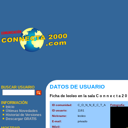
DATOS DE USUARIO
BUSCAR USUARIO
Ficha de leoleo en la sala C o n n e c t a 2 0
INFORMACIÓN
ID comunidad:
C_O_N_N_E_C_T_A
Fotografía:
Inicio
ID usuario:
1161
Últimas Novedades
Historial de Versiones
Nickname:
leoleo
Descargar GRATIS
E-mail:
privado
Móvil: