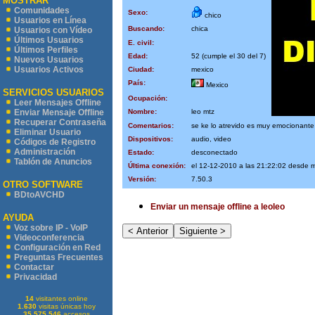
MOSTRAR
Comunidades
Sexo:
chico
Usuarios en Línea
Buscando:
chica
Usuarios con Vídeo
Últimos Usuarios
E. civil:
Últimos Perfiles
Edad:
52 (cumple el 30 del 7)
Nuevos Usuarios
Usuarios Activos
Ciudad:
mexico
País:
Mexico
SERVICIOS USUARIOS
Ocupación:
Leer Mensajes Offline
Nombre:
leo mtz
Enviar Mensaje Offline
Recuperar Contraseña
Comentarios:
se ke lo atrevido es muy emocionante
Eliminar Usuario
Dispositivos:
audio, video
Códigos de Registro
Administración
Estado:
desconectado
Tablón de Anuncios
Última conexión:
el 12-12-2010 a las 21:22:02 desde 
Versión:
7.50.3
OTRO SOFTWARE
BDtoAVCHD
Enviar un mensaje offline a leoleo
AYUDA
Voz sobre IP - VoIP
Videoconferencia
Configuración en Red
Preguntas Frecuentes
Contactar
Privacidad
14
visitantes online
1.630
visitas únicas hoy
35.575.546
accesos