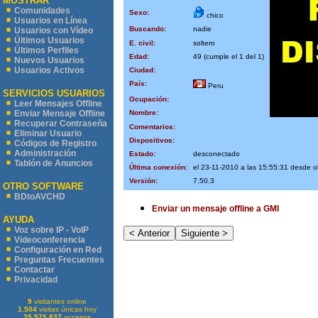
MOSTRAR
Comunidades
Sexo:
chico
Usuarios en Línea
Buscando:
nadie
Usuarios con Vídeo
Últimos Usuarios
E. civil:
soltero
Últimos Perfiles
Edad:
49 (cumple el 1 del 1)
Nuevos Usuarios
Usuarios Activos
Ciudad:
País:
Peru
SERVICIOS USUARIOS
Ocupación:
Leer Mensajes Offline
Nombre:
Enviar Mensaje Offline
Recuperar Contraseña
Comentarios:
Eliminar Usuario
Dispositivos:
Códigos de Registro
Administración
Estado:
desconectado
Tablón de Anuncios
Última conexión:
el 23-11-2010 a las 15:55:31 desde 
Versión:
7.50.3
OTRO SOFTWARE
BDtoAVCHD
Enviar un mensaje offline a GMI
AYUDA
Voz sobre IP - VoIP
Videoconferencia
Configuración en Red
Preguntas Frecuentes
Contactar
Privacidad
9
visitantes online
1.504
visitas únicas hoy
35.575.837
accesos