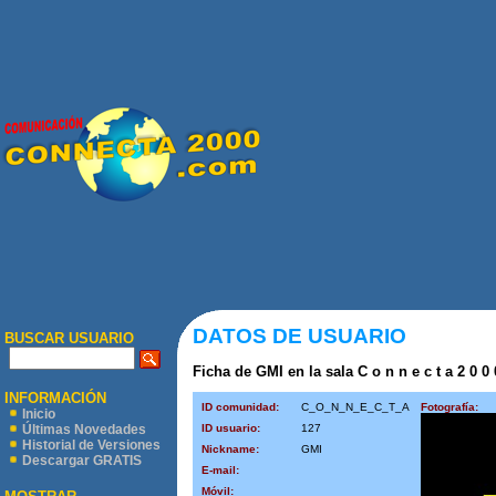
DATOS DE USUARIO
BUSCAR USUARIO
Ficha de GMI en la sala C o n n e c t a 2 0 0
INFORMACIÓN
ID comunidad:
C_O_N_N_E_C_T_A
Fotografía:
Inicio
ID usuario:
127
Últimas Novedades
Historial de Versiones
Nickname:
GMI
Descargar GRATIS
E-mail:
Móvil: