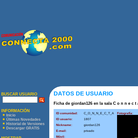
DATOS DE USUARIO
BUSCAR USUARIO
Ficha de giordan126 en la sala C o n n e c t 
INFORMACIÓN
ID comunidad:
C_O_N_N_E_C_T_A
Fotografía:
Inicio
ID usuario:
1807
Últimas Novedades
Historial de Versiones
Nickname:
giordan126
Descargar GRATIS
E-mail:
privado
Móvil: