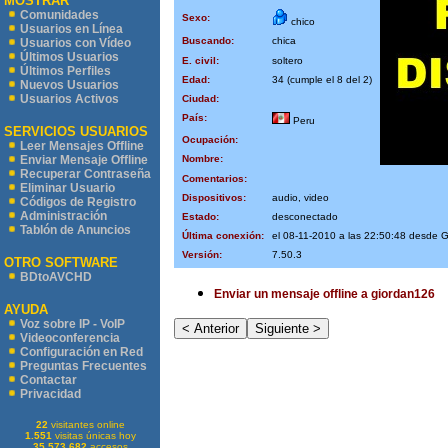
MOSTRAR
Comunidades
Sexo:
chico
Usuarios en Línea
Buscando:
chica
Usuarios con Vídeo
Últimos Usuarios
E. civil:
soltero
Últimos Perfiles
Edad:
34 (cumple el 8 del 2)
Nuevos Usuarios
Usuarios Activos
Ciudad:
País:
Peru
SERVICIOS USUARIOS
Ocupación:
Leer Mensajes Offline
Nombre:
Enviar Mensaje Offline
Recuperar Contraseña
Comentarios:
Eliminar Usuario
Dispositivos:
audio, video
Códigos de Registro
Administración
Estado:
desconectado
Tablón de Anuncios
Última conexión:
el 08-11-2010 a las 22:50:48 desde 
Versión:
7.50.3
OTRO SOFTWARE
BDtoAVCHD
Enviar un mensaje offline a giordan126
AYUDA
Voz sobre IP - VoIP
Videoconferencia
Configuración en Red
Preguntas Frecuentes
Contactar
Privacidad
22
visitantes online
1.551
visitas únicas hoy
35.573.682
accesos