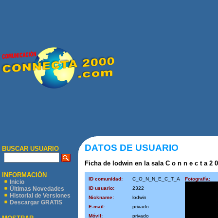
DATOS DE USUARIO
BUSCAR USUARIO
Ficha de lodwin en la sala C o n n e c t a 2 0
INFORMACIÓN
ID comunidad:
C_O_N_N_E_C_T_A
Fotografía:
Inicio
ID usuario:
2322
Últimas Novedades
Historial de Versiones
Nickname:
lodwin
Descargar GRATIS
E-mail:
privado
Móvil:
privado