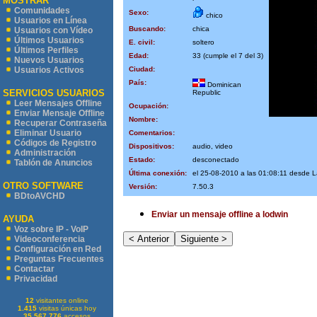
MOSTRAR
Comunidades
Sexo:
chico
Usuarios en Línea
Buscando:
chica
Usuarios con Vídeo
Últimos Usuarios
E. civil:
soltero
Últimos Perfiles
Edad:
33 (cumple el 7 del 3)
Nuevos Usuarios
Ciudad:
Usuarios Activos
País:
Dominican
SERVICIOS USUARIOS
Republic
Leer Mensajes Offline
Ocupación:
Enviar Mensaje Offline
Nombre:
Recuperar Contraseña
Eliminar Usuario
Comentarios:
Códigos de Registro
Dispositivos:
audio, video
Administración
Estado:
desconectado
Tablón de Anuncios
Última conexión:
el 25-08-2010 a las 01:08:11 desde 
OTRO SOFTWARE
Versión:
7.50.3
BDtoAVCHD
Enviar un mensaje offline a lodwin
AYUDA
Voz sobre IP - VoIP
Videoconferencia
Configuración en Red
Preguntas Frecuentes
Contactar
Privacidad
12
visitantes online
1.415
visitas únicas hoy
35.567.776
accesos