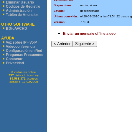
Eliminar Usuario
Dispositivos:
audio, video
Códigos de Registro
Administración
Estado:
desconectado
Tablón de Anuncios
Última conexión:
el 28-09-2010 a las 03:54:22 desde
Versión:
7.50.3
OTRO SOFTWARE
BDtoAVCHD
Enviar un mensaje offline a geo
AYUDA
Voz sobre IP - VoIP
Videoconferencia
Configuración en Red
Preguntas Frecuentes
Contactar
Privacidad
8
visitantes online
957
visitas únicas hoy
35.563.371
accesos
desde el 19/02/2000