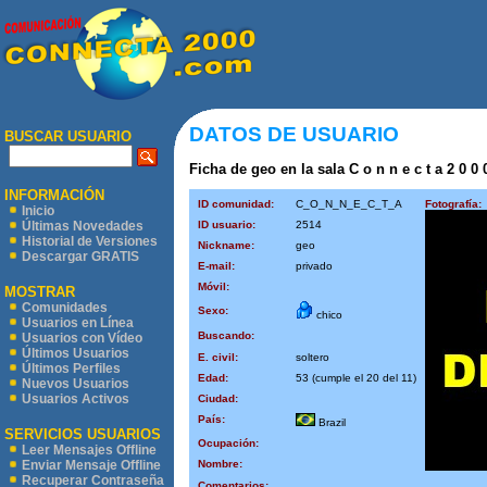
DATOS DE USUARIO
BUSCAR USUARIO
Ficha de geo en la sala C o n n e c t a 2 0 0 
INFORMACIÓN
ID comunidad:
C_O_N_N_E_C_T_A
Fotografía:
Inicio
ID usuario:
2514
Últimas Novedades
Historial de Versiones
Nickname:
geo
Descargar GRATIS
E-mail:
privado
Móvil:
MOSTRAR
Comunidades
Sexo:
chico
Usuarios en Línea
Buscando:
Usuarios con Vídeo
Últimos Usuarios
E. civil:
soltero
Últimos Perfiles
Edad:
53 (cumple el 20 del 11)
Nuevos Usuarios
Usuarios Activos
Ciudad:
País:
Brazil
SERVICIOS USUARIOS
Ocupación:
Leer Mensajes Offline
Nombre:
Enviar Mensaje Offline
Recuperar Contraseña
Comentarios: