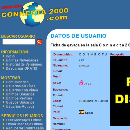
DATOS DE USUARIO
BUSCAR USUARIO
Ficha de gavaca en la sala C o n n e c t a 2 
INFORMACIÓN
ID comunidad:
C_O_N_N_E_C_T_A
Fotografía:
Inicio
ID usuario:
275
Últimas Novedades
Historial de Versiones
Nickname:
gavaca
Descargar GRATIS
E-mail:
Móvil:
MOSTRAR
Comunidades
Sexo:
chica
Usuarios en Línea
Buscando:
Usuarios con Vídeo
Últimos Usuarios
E. civil:
Últimos Perfiles
Edad:
98 (cumple el 8 del 8)
Nuevos Usuarios
Usuarios Activos
Ciudad:
País:
Spain
SERVICIOS USUARIOS
Ocupación:
Leer Mensajes Offline
Nombre:
Enviar Mensaje Offline
Recuperar Contraseña
Comentarios: