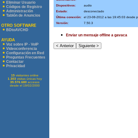
Eliminar Usuario
Dispositivos:
audio
Códigos de Registro
Administración
Estado:
desconectado
Tablón de Anuncios
Última conexión:
el 23-08-2012 a las 19:45:03 desde 
Versión:
7.50.3
OTRO SOFTWARE
BDtoAVCHD
Enviar un mensaje offline a gavaca
AYUDA
Voz sobre IP - VoIP
Videoconferencia
Configuración en Red
Preguntas Frecuentes
Contactar
Privacidad
15
visitantes online
1.303
visitas únicas hoy
35.576.680
accesos
desde el 19/02/2000