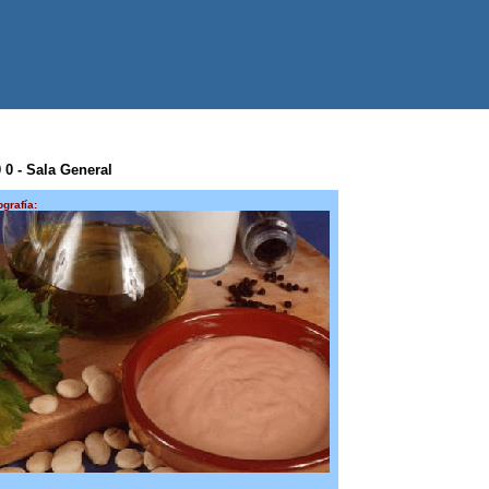
0 0 - Sala General
ografía: