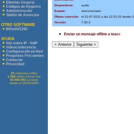
Eliminar Usuario
Dispositivos:
audio
Códigos de Registro
Administración
Estado:
desconectado
Tablón de Anuncios
Última conexión:
el 31-07-2011 a las 12:51:53 desde 
Versión:
7.50.3
OTRO SOFTWARE
BDtoAVCHD
Enviar un mensaje offline a teacc
AYUDA
Voz sobre IP - VoIP
Videoconferencia
Configuración en Red
Preguntas Frecuentes
Contactar
Privacidad
15
visitantes online
1.368
visitas únicas hoy
35.566.952
accesos
desde el 19/02/2000