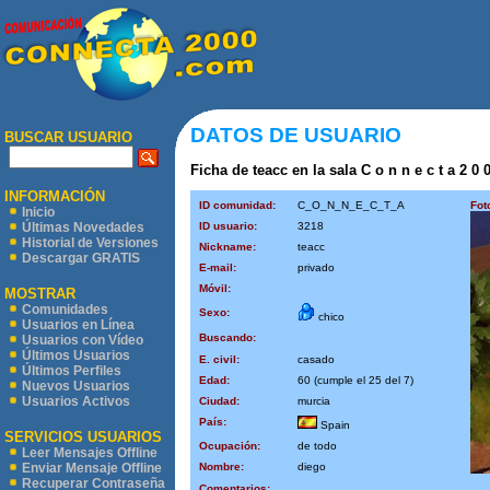
DATOS DE USUARIO
BUSCAR USUARIO
Ficha de teacc en la sala C o n n e c t a 2 0 
INFORMACIÓN
ID comunidad:
C_O_N_N_E_C_T_A
Fot
Inicio
ID usuario:
3218
Últimas Novedades
Historial de Versiones
Nickname:
teacc
Descargar GRATIS
E-mail:
privado
Móvil:
MOSTRAR
Comunidades
Sexo:
chico
Usuarios en Línea
Buscando:
Usuarios con Vídeo
Últimos Usuarios
E. civil:
casado
Últimos Perfiles
Edad:
60 (cumple el 25 del 7)
Nuevos Usuarios
Usuarios Activos
Ciudad:
murcia
País:
Spain
SERVICIOS USUARIOS
Ocupación:
de todo
Leer Mensajes Offline
Nombre:
diego
Enviar Mensaje Offline
Recuperar Contraseña
Comentarios: