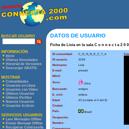
DATOS DE USUARIO
BUSCAR USUARIO
Ficha de Livia en la sala C o n n e c t a 2 0 
INFORMACIÓN
ID comunidad:
C_O_N_N_E_C_T_A
Fot
Inicio
ID usuario:
3258
Últimas Novedades
Historial de Versiones
Nickname:
Livia
Descargar GRATIS
E-mail:
privado
Móvil:
MOSTRAR
Comunidades
Sexo:
chica
Usuarios en Línea
Buscando:
amigos
Usuarios con Vídeo
Últimos Usuarios
E. civil:
soltera
Últimos Perfiles
Edad:
43 (cumple el 4 del 9)
Nuevos Usuarios
Usuarios Activos
Ciudad:
País:
Brazil
SERVICIOS USUARIOS
Ocupación:
Leer Mensajes Offline
Nombre:
Enviar Mensaje Offline
Recuperar Contraseña
Comentarios: