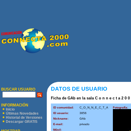
DATOS DE USUARIO
BUSCAR USUARIO
Ficha de GAb en la sala C o n n e c t a 2 0 0
INFORMACIÓN
ID comunidad:
C_O_N_N_E_C_T_A
Fotografía:
Inicio
ID usuario:
3856
Últimas Novedades
Historial de Versiones
Nickname:
GAb
Descargar GRATIS
E-mail:
privado
Móvil: