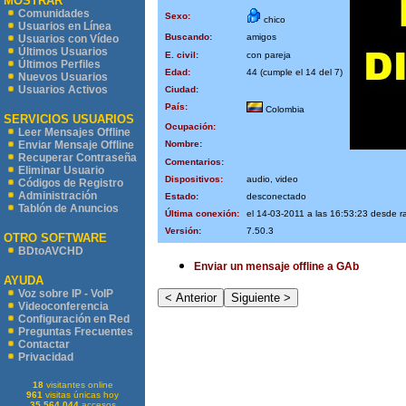
MOSTRAR
Comunidades
Sexo:
chico
Usuarios en Línea
Buscando:
amigos
Usuarios con Vídeo
Últimos Usuarios
E. civil:
con pareja
Últimos Perfiles
Edad:
44 (cumple el 14 del 7)
Nuevos Usuarios
Usuarios Activos
Ciudad:
País:
Colombia
SERVICIOS USUARIOS
Ocupación:
Leer Mensajes Offline
Nombre:
Enviar Mensaje Offline
Recuperar Contraseña
Comentarios:
Eliminar Usuario
Dispositivos:
audio, video
Códigos de Registro
Administración
Estado:
desconectado
Tablón de Anuncios
Última conexión:
el 14-03-2011 a las 16:53:23 desde r
Versión:
7.50.3
OTRO SOFTWARE
BDtoAVCHD
Enviar un mensaje offline a GAb
AYUDA
Voz sobre IP - VoIP
Videoconferencia
Configuración en Red
Preguntas Frecuentes
Contactar
Privacidad
18
visitantes online
961
visitas únicas hoy
35.564.044
accesos