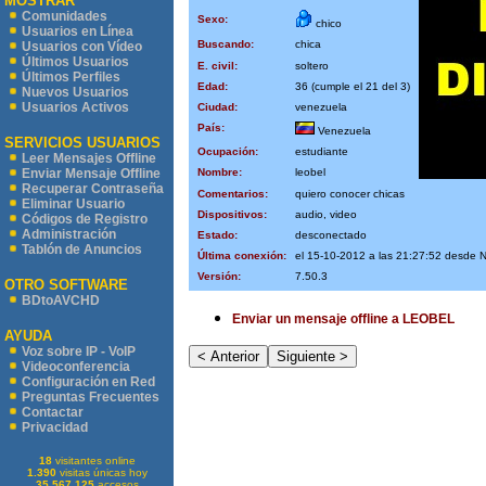
MOSTRAR
Comunidades
Sexo:
chico
Usuarios en Línea
Buscando:
chica
Usuarios con Vídeo
Últimos Usuarios
E. civil:
soltero
Últimos Perfiles
Edad:
36 (cumple el 21 del 3)
Nuevos Usuarios
Usuarios Activos
Ciudad:
venezuela
País:
Venezuela
SERVICIOS USUARIOS
Ocupación:
estudiante
Leer Mensajes Offline
Nombre:
leobel
Enviar Mensaje Offline
Recuperar Contraseña
Comentarios:
quiero conocer chicas
Eliminar Usuario
Dispositivos:
audio, video
Códigos de Registro
Administración
Estado:
desconectado
Tablón de Anuncios
Última conexión:
el 15-10-2012 a las 21:27:52 desde 
Versión:
7.50.3
OTRO SOFTWARE
BDtoAVCHD
Enviar un mensaje offline a LEOBEL
AYUDA
Voz sobre IP - VoIP
Videoconferencia
Configuración en Red
Preguntas Frecuentes
Contactar
Privacidad
18
visitantes online
1.390
visitas únicas hoy
35.567.125
accesos