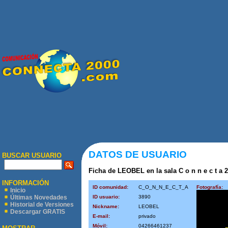
DATOS DE USUARIO
BUSCAR USUARIO
Ficha de LEOBEL en la sala C o n n e c t a 2
INFORMACIÓN
ID comunidad:
C_O_N_N_E_C_T_A
Fotografía:
Inicio
ID usuario:
3890
Últimas Novedades
Historial de Versiones
Nickname:
LEOBEL
Descargar GRATIS
E-mail:
privado
Móvil:
04266461237