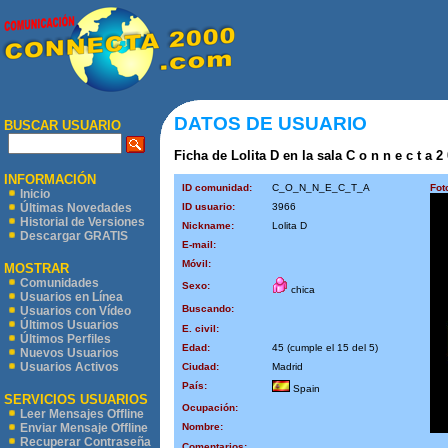
DATOS DE USUARIO
BUSCAR USUARIO
Ficha de Lolita D en la sala C o n n e c t a 2
INFORMACIÓN
ID comunidad:
C_O_N_N_E_C_T_A
Fot
Inicio
ID usuario:
3966
Últimas Novedades
Historial de Versiones
Nickname:
Lolita D
Descargar GRATIS
E-mail:
Móvil:
MOSTRAR
Comunidades
Sexo:
chica
Usuarios en Línea
Buscando:
Usuarios con Vídeo
Últimos Usuarios
E. civil:
Últimos Perfiles
Edad:
45 (cumple el 15 del 5)
Nuevos Usuarios
Usuarios Activos
Ciudad:
Madrid
País:
Spain
SERVICIOS USUARIOS
Ocupación:
Leer Mensajes Offline
Nombre:
Enviar Mensaje Offline
Recuperar Contraseña
Comentarios: