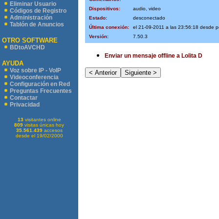
Eliminar Usuario
Dispositivos:
audio, video
Códigos de Registro
Administración
Estado:
desconectado
Tablón de Anuncios
Última conexión:
el 21-09-2011 a las 23:56:18 desde 
Versión:
7.50.3
OTRO SOFTWARE
BDtoAVCHD
Enviar un mensaje offline a Lolita D
AYUDA
Voz sobre IP - VoIP
Videoconferencia
Configuración en Red
Preguntas Frecuentes
Contactar
Privacidad
13
visitantes online
809
visitas únicas hoy
35.561.439
accesos
desde el 19/02/2000