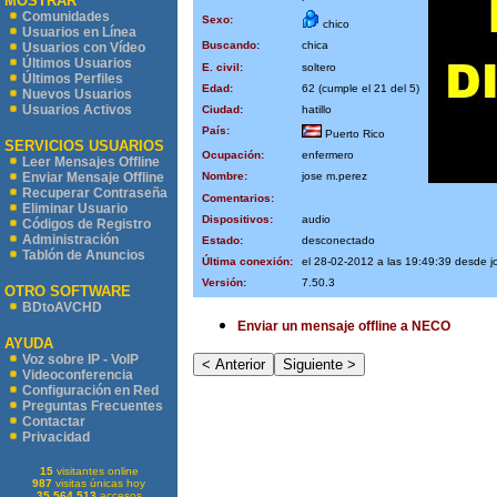
MOSTRAR
Comunidades
Sexo:
chico
Usuarios en Línea
Buscando:
chica
Usuarios con Vídeo
Últimos Usuarios
E. civil:
soltero
Últimos Perfiles
Edad:
62 (cumple el 21 del 5)
Nuevos Usuarios
Usuarios Activos
Ciudad:
hatillo
País:
Puerto Rico
SERVICIOS USUARIOS
Ocupación:
enfermero
Leer Mensajes Offline
Nombre:
jose m.perez
Enviar Mensaje Offline
Recuperar Contraseña
Comentarios:
Eliminar Usuario
Dispositivos:
audio
Códigos de Registro
Administración
Estado:
desconectado
Tablón de Anuncios
Última conexión:
el 28-02-2012 a las 19:49:39 desde 
Versión:
7.50.3
OTRO SOFTWARE
BDtoAVCHD
Enviar un mensaje offline a NECO
AYUDA
Voz sobre IP - VoIP
Videoconferencia
Configuración en Red
Preguntas Frecuentes
Contactar
Privacidad
15
visitantes online
987
visitas únicas hoy
35.564.513
accesos