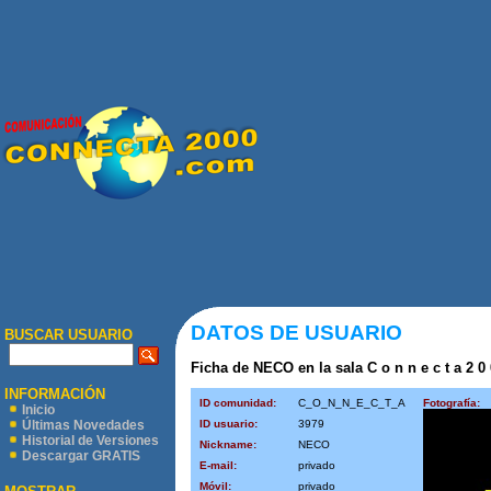
DATOS DE USUARIO
BUSCAR USUARIO
Ficha de NECO en la sala C o n n e c t a 2 0 
INFORMACIÓN
ID comunidad:
C_O_N_N_E_C_T_A
Fotografía:
Inicio
ID usuario:
3979
Últimas Novedades
Historial de Versiones
Nickname:
NECO
Descargar GRATIS
E-mail:
privado
Móvil:
privado