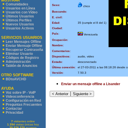
MOSTRAR
Comunidades
Sexo:
chico
Usuarios en Línea
Buscando:
Usuarios con Vídeo
Últimos Usuarios
E. civil:
Últimos Perfiles
Edad:
35 (cumple el 8 del 1)
Nuevos Usuarios
Usuarios Activos
Ciudad:
País:
Venezuela
SERVICIOS USUARIOS
Ocupación:
Leer Mensajes Offline
Nombre:
Enviar Mensaje Offline
Recuperar Contraseña
Comentarios:
Eliminar Usuario
Dispositivos:
audio, video
Códigos de Registro
Administración
Estado:
desconectado
Tablón de Anuncios
Última conexión:
el 27-03-2011 a las 08:18:26 desde 
Versión:
7.50.3
OTRO SOFTWARE
BDtoAVCHD
Enviar un mensaje offline a Lisander
AYUDA
Voz sobre IP - VoIP
Videoconferencia
Configuración en Red
Preguntas Frecuentes
Contactar
Privacidad
7
visitantes online
1.394
visitas únicas hoy
35.576.270
accesos