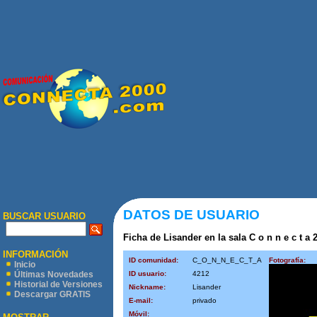
DATOS DE USUARIO
BUSCAR USUARIO
Ficha de Lisander en la sala C o n n e c t a 2
INFORMACIÓN
ID comunidad:
C_O_N_N_E_C_T_A
Fotografía:
Inicio
ID usuario:
4212
Últimas Novedades
Historial de Versiones
Nickname:
Lisander
Descargar GRATIS
E-mail:
privado
Móvil: