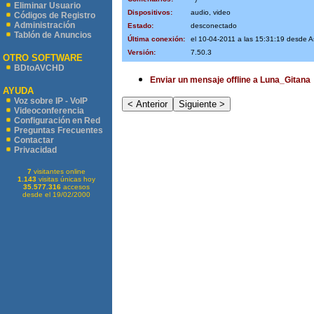
Eliminar Usuario
Dispositivos:
audio, video
Códigos de Registro
Administración
Estado:
desconectado
Tablón de Anuncios
Última conexión:
el 10-04-2011 a las 15:31:19 desde 
Versión:
7.50.3
OTRO SOFTWARE
BDtoAVCHD
Enviar un mensaje offline a Luna_Gitana
AYUDA
Voz sobre IP - VoIP
Videoconferencia
Configuración en Red
Preguntas Frecuentes
Contactar
Privacidad
7
visitantes online
1.143
visitas únicas hoy
35.577.316
accesos
desde el 19/02/2000