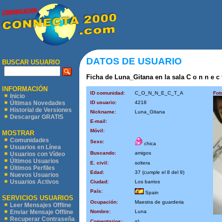
DATOS DE USUARIO
BUSCAR USUARIO
Ficha de Luna_Gitana en la sala C o n n e c t
INFORMACIÓN
ID comunidad:
C_O_N_N_E_C_T_A
Fot
Inicio
ID usuario:
4218
Últimas Novedades
Historial de Versiones
Nickname:
Luna_Gitana
Descargar GRATIS
E-mail:
Móvil:
MOSTRAR
Comunidades
Sexo:
chica
Usuarios en Línea
Buscando:
amigos
Usuarios con Vídeo
Últimos Usuarios
E. civil:
soltera
Últimos Perfiles
Edad:
37 (cumple el 8 del 9)
Nuevos Usuarios
Usuarios Activos
Ciudad:
Los barrios
País:
Spain
SERVICIOS USUARIOS
Ocupación:
Maestra de guarderia
Leer Mensajes Offline
Nombre:
Luna
Enviar Mensaje Offline
Recuperar Contraseña
Comentarios:
=)