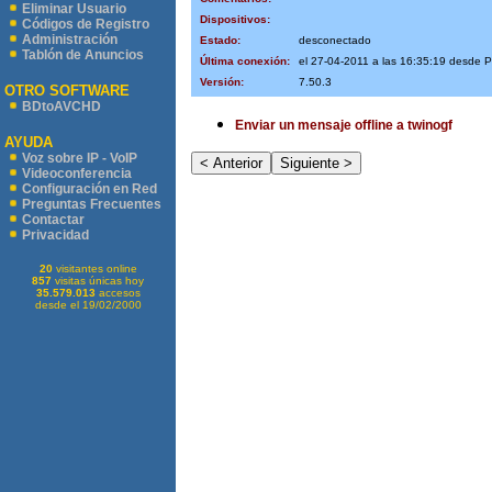
Eliminar Usuario
Dispositivos:
Códigos de Registro
Administración
Estado:
desconectado
Tablón de Anuncios
Última conexión:
el 27-04-2011 a las 16:35:19 desde 
Versión:
7.50.3
OTRO SOFTWARE
BDtoAVCHD
Enviar un mensaje offline a twinogf
AYUDA
Voz sobre IP - VoIP
Videoconferencia
Configuración en Red
Preguntas Frecuentes
Contactar
Privacidad
20
visitantes online
857
visitas únicas hoy
35.579.013
accesos
desde el 19/02/2000