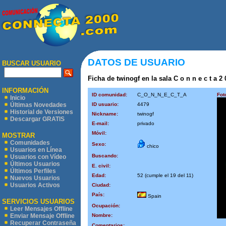
DATOS DE USUARIO
BUSCAR USUARIO
Ficha de twinogf en la sala C o n n e c t a 2 
INFORMACIÓN
ID comunidad:
C_O_N_N_E_C_T_A
Fot
Inicio
ID usuario:
4479
Últimas Novedades
Historial de Versiones
Nickname:
twinogf
Descargar GRATIS
E-mail:
privado
Móvil:
MOSTRAR
Comunidades
Sexo:
chico
Usuarios en Línea
Buscando:
Usuarios con Vídeo
Últimos Usuarios
E. civil:
Últimos Perfiles
Edad:
52 (cumple el 19 del 11)
Nuevos Usuarios
Usuarios Activos
Ciudad:
País:
Spain
SERVICIOS USUARIOS
Ocupación:
Leer Mensajes Offline
Nombre:
Enviar Mensaje Offline
Recuperar Contraseña
Comentarios: