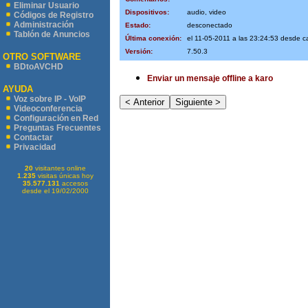
Eliminar Usuario
Dispositivos:
audio, video
Códigos de Registro
Administración
Estado:
desconectado
Tablón de Anuncios
Última conexión:
el 11-05-2011 a las 23:24:53 desde c
Versión:
7.50.3
OTRO SOFTWARE
BDtoAVCHD
Enviar un mensaje offline a karo
AYUDA
Voz sobre IP - VoIP
Videoconferencia
Configuración en Red
Preguntas Frecuentes
Contactar
Privacidad
20
visitantes online
1.235
visitas únicas hoy
35.577.131
accesos
desde el 19/02/2000