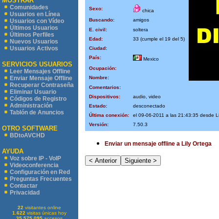
MOSTRAR
Comunidades
Sexo:
chica
Usuarios en Línea
Buscando:
amigos
Usuarios con Vídeo
Últimos Usuarios
E. civil:
soltera
Últimos Perfiles
Edad:
33 (cumple el 19 del 5)
Nuevos Usuarios
Usuarios Activos
Ciudad:
País:
Mexico
SERVICIOS USUARIOS
Ocupación:
Leer Mensajes Offline
Nombre:
Enviar Mensaje Offline
Recuperar Contraseña
Comentarios:
Eliminar Usuario
Dispositivos:
audio, video
Códigos de Registro
Administración
Estado:
desconectado
Tablón de Anuncios
Última conexión:
el 09-06-2011 a las 21:43:35 desde L
Versión:
7.50.3
OTRO SOFTWARE
BDtoAVCHD
Enviar un mensaje offline a Lily Ortega
AYUDA
Voz sobre IP - VoIP
Videoconferencia
Configuración en Red
Preguntas Frecuentes
Contactar
Privacidad
22
visitantes online
1.622
visitas únicas hoy
35.575.095
accesos