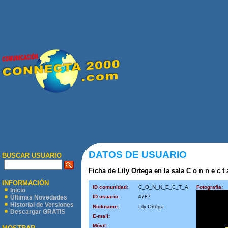
DATOS DE USUARIO
BUSCAR USUARIO
Ficha de Lily Ortega en la sala C o n n e c t 
INFORMACIÓN
ID comunidad:
C_O_N_N_E_C_T_A
Fotografía:
Inicio
ID usuario:
4787
Últimas Novedades
Historial de Versiones
Nickname:
Lily Ortega
Descargar GRATIS
E-mail:
Móvil: