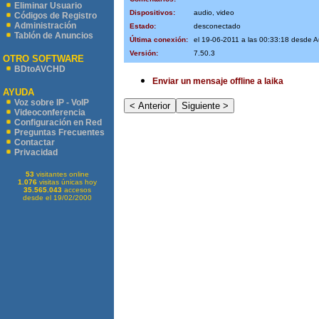
Eliminar Usuario
Dispositivos:
audio, video
Códigos de Registro
Administración
Estado:
desconectado
Tablón de Anuncios
Última conexión:
el 19-06-2011 a las 00:33:18 desde 
Versión:
7.50.3
OTRO SOFTWARE
BDtoAVCHD
Enviar un mensaje offline a laika
AYUDA
Voz sobre IP - VoIP
Videoconferencia
Configuración en Red
Preguntas Frecuentes
Contactar
Privacidad
53
visitantes online
1.076
visitas únicas hoy
35.565.043
accesos
desde el 19/02/2000