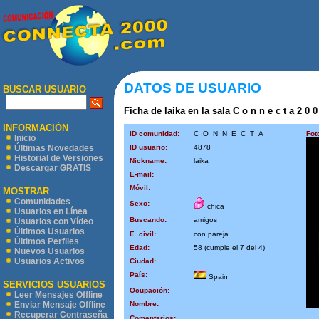
DATOS DE USUARIO
BUSCAR USUARIO
Ficha de laika en la sala C o n n e c t a 2 0 
INFORMACIÓN
ID comunidad:
C_O_N_N_E_C_T_A
Fot
Inicio
ID usuario:
4878
Últimas Novedades
Historial de Versiones
Nickname:
laika
Descargar GRATIS
E-mail:
Móvil:
MOSTRAR
Comunidades
Sexo:
chica
Usuarios en Línea
Buscando:
amigos
Usuarios con Vídeo
Últimos Usuarios
E. civil:
con pareja
Últimos Perfiles
Edad:
58 (cumple el 7 del 4)
Nuevos Usuarios
Usuarios Activos
Ciudad:
País:
Spain
SERVICIOS USUARIOS
Ocupación:
Leer Mensajes Offline
Nombre:
Enviar Mensaje Offline
Recuperar Contraseña
Comentarios: