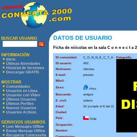
DATOS DE USUARIO
BUSCAR USUARIO
Ficha de niiicolas en la sala C o n n e c t a 
INFORMACIÓN
ID comunidad:
C_O_N_N_E_C_T_A
Fotografía:
Inicio
ID usuario:
492
Últimas Novedades
Historial de Versiones
Nickname:
niiicolas
Descargar GRATIS
E-mail:
privado
Móvil:
MOSTRAR
Comunidades
Sexo:
chico
Usuarios en Línea
Buscando:
amigos
Usuarios con Vídeo
Últimos Usuarios
E. civil:
soltero
Últimos Perfiles
Edad:
32 (cumple el 6 del 2)
Nuevos Usuarios
Usuarios Activos
Ciudad:
País:
Chile
SERVICIOS USUARIOS
Ocupación:
Leer Mensajes Offline
Nombre:
Enviar Mensaje Offline
Recuperar Contraseña
Comentarios: