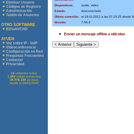
Eliminar Usuario
Dispositivos:
audio, video
Códigos de Registro
Administración
Estado:
desconectado
Tablón de Anuncios
Última conexión:
el 18-11-2012 a las 07:15:25 desde 
Versión:
7.50.3
OTRO SOFTWARE
BDtoAVCHD
Enviar un mensaje offline a niiicolas
AYUDA
Voz sobre IP - VoIP
Videoconferencia
Configuración en Red
Preguntas Frecuentes
Contactar
Privacidad
13
visitantes online
1.462
visitas únicas hoy
35.576.159
accesos
desde el 19/02/2000