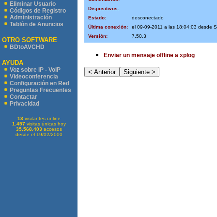
Eliminar Usuario
Dispositivos:
Códigos de Registro
Administración
Estado:
desconectado
Tablón de Anuncios
Última conexión:
el 09-09-2011 a las 18:04:03 desde
Versión:
7.50.3
OTRO SOFTWARE
BDtoAVCHD
Enviar un mensaje offline a xplog
AYUDA
Voz sobre IP - VoIP
Videoconferencia
Configuración en Red
Preguntas Frecuentes
Contactar
Privacidad
13
visitantes online
1.457
visitas únicas hoy
35.568.403
accesos
desde el 19/02/2000