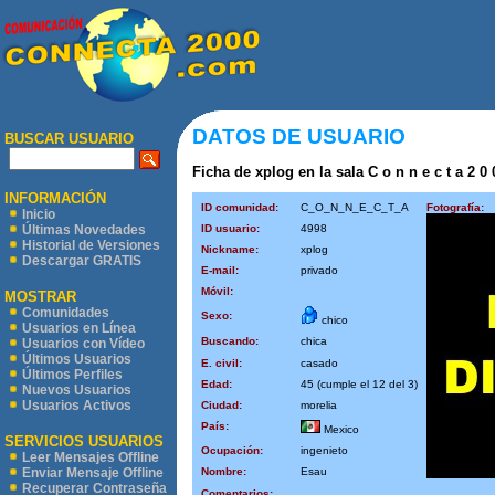
DATOS DE USUARIO
BUSCAR USUARIO
Ficha de xplog en la sala C o n n e c t a 2 0 
INFORMACIÓN
ID comunidad:
C_O_N_N_E_C_T_A
Fotografía:
Inicio
ID usuario:
4998
Últimas Novedades
Historial de Versiones
Nickname:
xplog
Descargar GRATIS
E-mail:
privado
Móvil:
MOSTRAR
Comunidades
Sexo:
chico
Usuarios en Línea
Buscando:
chica
Usuarios con Vídeo
Últimos Usuarios
E. civil:
casado
Últimos Perfiles
Edad:
45 (cumple el 12 del 3)
Nuevos Usuarios
Usuarios Activos
Ciudad:
morelia
País:
Mexico
SERVICIOS USUARIOS
Ocupación:
ingenieto
Leer Mensajes Offline
Nombre:
Esau
Enviar Mensaje Offline
Recuperar Contraseña
Comentarios: