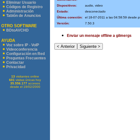
Eliminar Usuario
Dispositivos:
audio, video
Códigos de Registro
Administración
Estado:
desconectado
Tablón de Anuncios
Última conexión:
el 18-07-2011 a las 04:58:59 desde 
Versión:
7.50.3
OTRO SOFTWARE
BDtoAVCHD
Enviar un mensaje offline a gilmergs
AYUDA
Voz sobre IP - VoIP
Videoconferencia
Configuración en Red
Preguntas Frecuentes
Contactar
Privacidad
13
visitantes online
601
visitas únicas hoy
35.556.177
accesos
desde el 19/02/2000