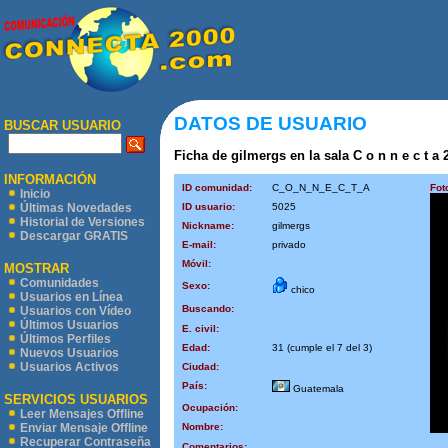
DATOS DE USUARIO
BUSCAR USUARIO
Ficha de gilmergs en la sala C o n n e c t a 
INFORMACIÓN
ID comunidad:
C_O_N_N_E_C_T_A
Fot
Inicio
ID usuario:
5025
Últimas Novedades
Historial de Versiones
Nickname:
gilmergs
Descargar GRATIS
E-mail:
privado
Móvil:
MOSTRAR
Comunidades
Sexo:
chico
Usuarios en Línea
Buscando:
Usuarios con Vídeo
Últimos Usuarios
E. civil:
Últimos Perfiles
Edad:
31 (cumple el 7 del 3)
Nuevos Usuarios
Usuarios Activos
Ciudad:
País:
Guatemala
SERVICIOS USUARIOS
Ocupación:
Leer Mensajes Offline
Nombre:
Enviar Mensaje Offline
Recuperar Contraseña
Comentarios: