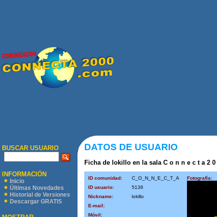
DATOS DE USUARIO
BUSCAR USUARIO
Ficha de lokillo en la sala C o n n e c t a 2 0
INFORMACIÓN
ID comunidad:
C_O_N_N_E_C_T_A
Fotografía:
Inicio
ID usuario:
5136
Últimas Novedades
Historial de Versiones
Nickname:
lokillo
Descargar GRATIS
E-mail:
Móvil: