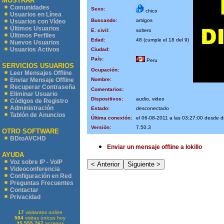
MOSTRAR
Comunidades
Sexo:
chico
Usuarios en Línea
Buscando:
amigos
Usuarios con Vídeo
Últimos Usuarios
E. civil:
soltero
Últimos Perfiles
Edad:
48 (cumple el 18 del 9)
Nuevos Usuarios
Usuarios Activos
Ciudad:
País:
Peru
SERVICIOS USUARIOS
Ocupación:
Leer Mensajes Offline
Nombre:
Enviar Mensaje Offline
Recuperar Contraseña
Comentarios:
Eliminar Usuario
Dispositivos:
audio, video
Códigos de Registro
Administración
Estado:
desconectado
Tablón de Anuncios
Última conexión:
el 06-08-2011 a las 03:27:00 desde 
Versión:
7.50.3
OTRO SOFTWARE
BDtoAVCHD
Enviar un mensaje offline a lokillo
AYUDA
Voz sobre IP - VoIP
Videoconferencia
Configuración en Red
Preguntas Frecuentes
Contactar
Privacidad
17
visitantes online
584
visitas únicas hoy
35.555.767
accesos