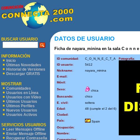
DATOS DE USUARIO
BUSCAR USUARIO
Ficha de nayara_minina en la sala C o n n e c
INFORMACIÓN
ID comunidad:
C_O_N_N_E_C_T_A
Fotografía:
Inicio
ID usuario:
5412
Últimas Novedades
Historial de Versiones
Nickname:
nayara_minina
Descargar GRATIS
E-mail:
Móvil:
MOSTRAR
Comunidades
Sexo:
chica
Usuarios en Línea
Buscando:
chico
Usuarios con Vídeo
Últimos Usuarios
E. civil:
soltera
Últimos Perfiles
Edad:
48 (cumple el 2 del 6)
Nuevos Usuarios
Usuarios Activos
Ciudad:
País:
Spain
SERVICIOS USUARIOS
Ocupación:
Leer Mensajes Offline
Nombre:
Enviar Mensaje Offline
Recuperar Contraseña
Comentarios: