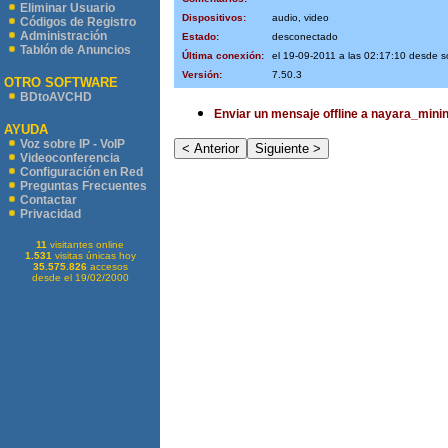
Eliminar Usuario
Dispositivos:
audio, video
Códigos de Registro
Administración
Estado:
desconectado
Tablón de Anuncios
Última conexión:
el 19-09-2011 a las 02:17:10 desde 
Versión:
7.50.3
OTRO SOFTWARE
BDtoAVCHD
Enviar un mensaje offline a nayara_mini
AYUDA
Voz sobre IP - VoIP
Videoconferencia
Configuración en Red
Preguntas Frecuentes
Contactar
Privacidad
11
visitantes online
1.531
visitas únicas hoy
35.575.826
accesos
desde el 19/02/2000