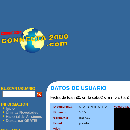
DATOS DE USUARIO
BUSCAR USUARIO
Ficha de leann21 en la sala C o n n e c t a 2 
INFORMACIÓN
ID comunidad:
C_O_N_N_E_C_T_A
Fotografía:
Inicio
ID usuario:
5655
Últimas Novedades
Historial de Versiones
Nickname:
leann21
Descargar GRATIS
E-mail:
privado
Móvil: