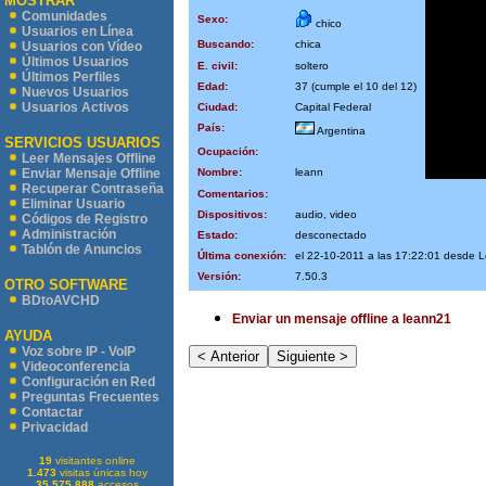
MOSTRAR
Comunidades
Sexo:
chico
Usuarios en Línea
Buscando:
chica
Usuarios con Vídeo
Últimos Usuarios
E. civil:
soltero
Últimos Perfiles
Edad:
37 (cumple el 10 del 12)
Nuevos Usuarios
Usuarios Activos
Ciudad:
Capital Federal
País:
Argentina
SERVICIOS USUARIOS
Ocupación:
Leer Mensajes Offline
Nombre:
leann
Enviar Mensaje Offline
Recuperar Contraseña
Comentarios:
Eliminar Usuario
Dispositivos:
audio, video
Códigos de Registro
Administración
Estado:
desconectado
Tablón de Anuncios
Última conexión:
el 22-10-2011 a las 17:22:01 desde 
Versión:
7.50.3
OTRO SOFTWARE
BDtoAVCHD
Enviar un mensaje offline a leann21
AYUDA
Voz sobre IP - VoIP
Videoconferencia
Configuración en Red
Preguntas Frecuentes
Contactar
Privacidad
19
visitantes online
1.473
visitas únicas hoy
35.575.888
accesos