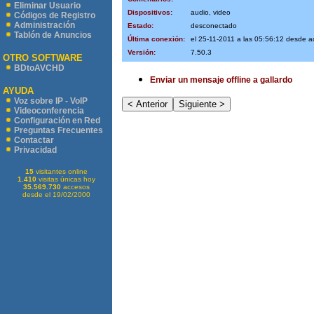
Eliminar Usuario
Dispositivos:
audio, video
Códigos de Registro
Administración
Estado:
desconectado
Tablón de Anuncios
Última conexión:
el 25-11-2011 a las 05:56:12 desde 
Versión:
7.50.3
OTRO SOFTWARE
BDtoAVCHD
Enviar un mensaje offline a gallardo
AYUDA
Voz sobre IP - VoIP
Videoconferencia
Configuración en Red
Preguntas Frecuentes
Contactar
Privacidad
15
visitantes online
1.410
visitas únicas hoy
35.569.730
accesos
desde el 19/02/2000