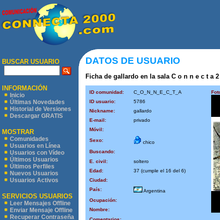
DATOS DE USUARIO
BUSCAR USUARIO
Ficha de gallardo en la sala C o n n e c t a 2
INFORMACIÓN
ID comunidad:
C_O_N_N_E_C_T_A
Fot
Inicio
ID usuario:
5786
Últimas Novedades
Historial de Versiones
Nickname:
gallardo
Descargar GRATIS
E-mail:
privado
Móvil:
MOSTRAR
Comunidades
Sexo:
chico
Usuarios en Línea
Buscando:
Usuarios con Vídeo
Últimos Usuarios
E. civil:
soltero
Últimos Perfiles
Edad:
37 (cumple el 16 del 6)
Nuevos Usuarios
Usuarios Activos
Ciudad:
País:
Argentina
SERVICIOS USUARIOS
Ocupación:
Leer Mensajes Offline
Nombre:
Enviar Mensaje Offline
Recuperar Contraseña
Comentarios: