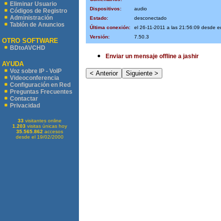
Eliminar Usuario
Dispositivos:
audio
Códigos de Registro
Administración
Estado:
desconectado
Tablón de Anuncios
Última conexión:
el 26-11-2011 a las 21:56:09 desde 
Versión:
7.50.3
OTRO SOFTWARE
BDtoAVCHD
Enviar un mensaje offline a jashir
AYUDA
Voz sobre IP - VoIP
Videoconferencia
Configuración en Red
Preguntas Frecuentes
Contactar
Privacidad
33
visitantes online
1.203
visitas únicas hoy
35.565.862
accesos
desde el 19/02/2000