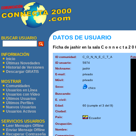
DATOS DE USUARIO
BUSCAR USUARIO
Ficha de jashir en la sala C o n n e c t a 2 0
INFORMACIÓN
ID comunidad:
C_O_N_N_E_C_T_A
Fot
Inicio
ID usuario:
5974
Últimas Novedades
Historial de Versiones
Nickname:
jashir
Descargar GRATIS
E-mail:
privado
Móvil:
privado
MOSTRAR
Comunidades
Sexo:
chico
Usuarios en Línea
Buscando:
Usuarios con Vídeo
Últimos Usuarios
E. civil:
Últimos Perfiles
Edad:
60 (cumple el 3 del 9)
Nuevos Usuarios
Usuarios Activos
Ciudad:
País:
Ecuador
SERVICIOS USUARIOS
Ocupación:
Leer Mensajes Offline
Nombre:
Enviar Mensaje Offline
Recuperar Contraseña
Comentarios: