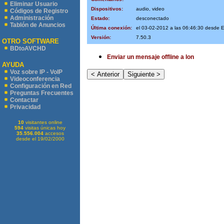
Eliminar Usuario
Dispositivos:
audio, video
Códigos de Registro
Administración
Estado:
desconectado
Tablón de Anuncios
Última conexión:
el 03-02-2012 a las 06:46:30 desd
Versión:
7.50.3
OTRO SOFTWARE
BDtoAVCHD
Enviar un mensaje offline a lon
AYUDA
Voz sobre IP - VoIP
Videoconferencia
Configuración en Red
Preguntas Frecuentes
Contactar
Privacidad
10
visitantes online
594
visitas únicas hoy
35.556.004
accesos
desde el 19/02/2000