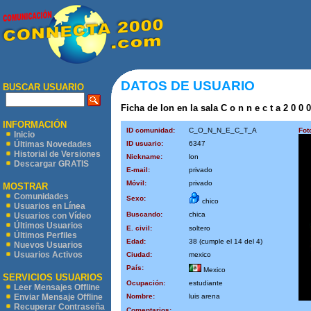
DATOS DE USUARIO
BUSCAR USUARIO
Ficha de lon en la sala C o n n e c t a 2 0 0 
INFORMACIÓN
ID comunidad:
C_O_N_N_E_C_T_A
Fot
Inicio
ID usuario:
6347
Últimas Novedades
Historial de Versiones
Nickname:
lon
Descargar GRATIS
E-mail:
privado
Móvil:
privado
MOSTRAR
Comunidades
Sexo:
chico
Usuarios en Línea
Buscando:
chica
Usuarios con Vídeo
Últimos Usuarios
E. civil:
soltero
Últimos Perfiles
Edad:
38 (cumple el 14 del 4)
Nuevos Usuarios
Usuarios Activos
Ciudad:
mexico
País:
Mexico
SERVICIOS USUARIOS
Ocupación:
estudiante
Leer Mensajes Offline
Nombre:
luis arena
Enviar Mensaje Offline
Recuperar Contraseña
Comentarios: