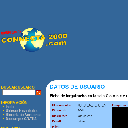
DATOS DE USUARIO
BUSCAR USUARIO
Ficha de larguirucho en la sala C o n n e c t
INFORMACIÓN
ID comunidad:
C_O_N_N_E_C_T_A
Fotografía:
Inicio
ID usuario:
7044
Últimas Novedades
Historial de Versiones
Nickname:
larguirucho
Descargar GRATIS
E-mail:
privado
Móvil: