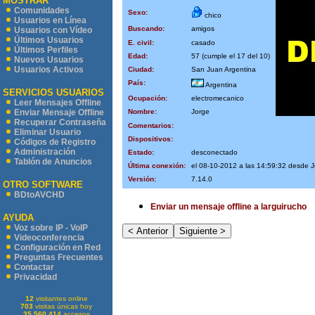
MOSTRAR
Comunidades
Sexo:
chico
Usuarios en Línea
Buscando:
amigos
Usuarios con Vídeo
Últimos Usuarios
E. civil:
casado
Últimos Perfiles
Edad:
57 (cumple el 17 del 10)
Nuevos Usuarios
Usuarios Activos
Ciudad:
San Juan Argentina
País:
Argentina
SERVICIOS USUARIOS
Ocupación:
electromecanico
Leer Mensajes Offline
Nombre:
Jorge
Enviar Mensaje Offline
Recuperar Contraseña
Comentarios:
Eliminar Usuario
Dispositivos:
Códigos de Registro
Administración
Estado:
desconectado
Tablón de Anuncios
Última conexión:
el 08-10-2012 a las 14:59:32 desde 
Versión:
7.14.0
OTRO SOFTWARE
BDtoAVCHD
Enviar un mensaje offline a larguirucho
AYUDA
Voz sobre IP - VoIP
Videoconferencia
Configuración en Red
Preguntas Frecuentes
Contactar
Privacidad
12
visitantes online
703
visitas únicas hoy
35.560.414
accesos