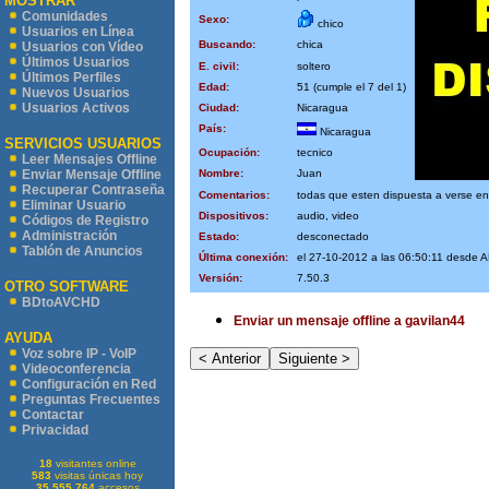
MOSTRAR
Comunidades
Sexo:
chico
Usuarios en Línea
Buscando:
chica
Usuarios con Vídeo
Últimos Usuarios
E. civil:
soltero
Últimos Perfiles
Edad:
51 (cumple el 7 del 1)
Nuevos Usuarios
Usuarios Activos
Ciudad:
Nicaragua
País:
Nicaragua
SERVICIOS USUARIOS
Ocupación:
tecnico
Leer Mensajes Offline
Nombre:
Juan
Enviar Mensaje Offline
Recuperar Contraseña
Comentarios:
todas que esten dispuesta a verse e
Eliminar Usuario
Dispositivos:
audio, video
Códigos de Registro
Administración
Estado:
desconectado
Tablón de Anuncios
Última conexión:
el 27-10-2012 a las 06:50:11 desd
Versión:
7.50.3
OTRO SOFTWARE
BDtoAVCHD
Enviar un mensaje offline a gavilan44
AYUDA
Voz sobre IP - VoIP
Videoconferencia
Configuración en Red
Preguntas Frecuentes
Contactar
Privacidad
18
visitantes online
583
visitas únicas hoy
35.555.764
accesos