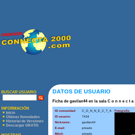
DATOS DE USUARIO
BUSCAR USUARIO
Ficha de gavilan44 en la sala C o n n e c t a 
INFORMACIÓN
ID comunidad:
C_O_N_N_E_C_T_A
Fotografía:
Inicio
ID usuario:
7434
Últimas Novedades
Historial de Versiones
Nickname:
gavilan44
Descargar GRATIS
E-mail:
privado
Móvil:
privado