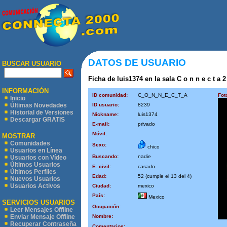
DATOS DE USUARIO
BUSCAR USUARIO
Ficha de luis1374 en la sala C o n n e c t a 2
INFORMACIÓN
ID comunidad:
C_O_N_N_E_C_T_A
Fot
Inicio
ID usuario:
8239
Últimas Novedades
Historial de Versiones
Nickname:
luis1374
Descargar GRATIS
E-mail:
privado
Móvil:
MOSTRAR
Comunidades
Sexo:
chico
Usuarios en Línea
Buscando:
nadie
Usuarios con Vídeo
Últimos Usuarios
E. civil:
casado
Últimos Perfiles
Edad:
52 (cumple el 13 del 4)
Nuevos Usuarios
Usuarios Activos
Ciudad:
mexico
País:
Mexico
SERVICIOS USUARIOS
Ocupación:
Leer Mensajes Offline
Nombre:
Enviar Mensaje Offline
Recuperar Contraseña
Comentarios: