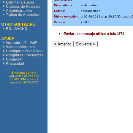
Eliminar Usuario
Dispositivos:
audio, video
Códigos de Registro
Administración
Estado:
desconectado
Tablón de Anuncios
Última conexión:
el 06-06-2013 a las 20:35:53 desde
Versión:
7.50.3
OTRO SOFTWARE
BDtoAVCHD
Enviar un mensaje offline a luis1374
AYUDA
Voz sobre IP - VoIP
Videoconferencia
Configuración en Red
Preguntas Frecuentes
Contactar
Privacidad
8
visitantes online
633
visitas únicas hoy
35.559.134
accesos
desde el 19/02/2000