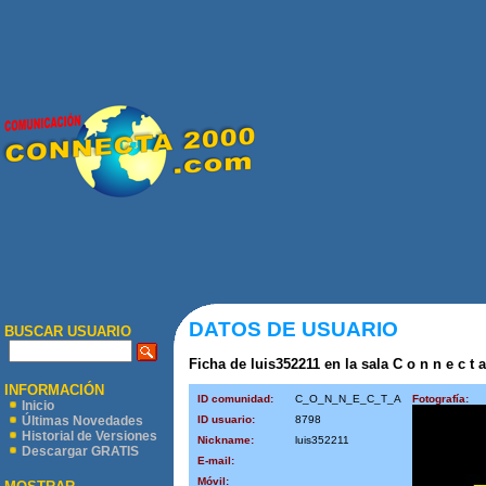
DATOS DE USUARIO
BUSCAR USUARIO
Ficha de luis352211 en la sala C o n n e c t a
INFORMACIÓN
ID comunidad:
C_O_N_N_E_C_T_A
Fotografía:
Inicio
ID usuario:
8798
Últimas Novedades
Historial de Versiones
Nickname:
luis352211
Descargar GRATIS
E-mail:
Móvil: