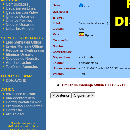
MOSTRAR
Comunidades
Sexo:
chico
Usuarios en Línea
Buscando:
Usuarios con Vídeo
Últimos Usuarios
E. civil:
Últimos Perfiles
Edad:
57 (cumple el 9 del 1)
Nuevos Usuarios
Usuarios Activos
Ciudad:
Oria
País:
Spain
SERVICIOS USUARIOS
Ocupación:
Leer Mensajes Offline
Nombre:
Enviar Mensaje Offline
Recuperar Contraseña
Comentarios:
Eliminar Usuario
Dispositivos:
audio, video
Códigos de Registro
Administración
Estado:
desconectado
Tablón de Anuncios
Última conexión:
el 18-11-2013 a las 16:56:52 desde s
Versión:
7.50.3
OTRO SOFTWARE
BDtoAVCHD
Enviar un mensaje offline a luis352211
AYUDA
Voz sobre IP - VoIP
Videoconferencia
Configuración en Red
Preguntas Frecuentes
Contactar
Privacidad
9
visitantes online
642
visitas únicas hoy
35.558.170
accesos