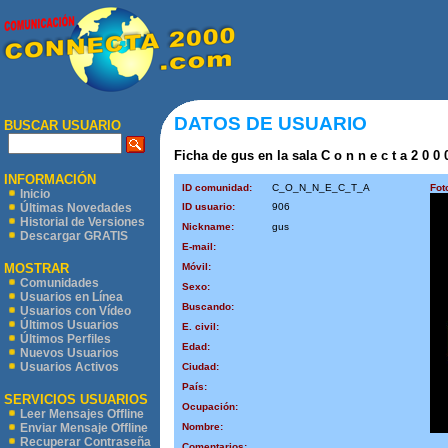
DATOS DE USUARIO
BUSCAR USUARIO
Ficha de gus en la sala C o n n e c t a 2 0 0 
INFORMACIÓN
ID comunidad:
C_O_N_N_E_C_T_A
Fot
Inicio
ID usuario:
906
Últimas Novedades
Historial de Versiones
Nickname:
gus
Descargar GRATIS
E-mail:
Móvil:
MOSTRAR
Comunidades
Sexo:
Usuarios en Línea
Buscando:
Usuarios con Vídeo
Últimos Usuarios
E. civil:
Últimos Perfiles
Edad:
Nuevos Usuarios
Usuarios Activos
Ciudad:
País:
SERVICIOS USUARIOS
Ocupación:
Leer Mensajes Offline
Nombre:
Enviar Mensaje Offline
Recuperar Contraseña
Comentarios: