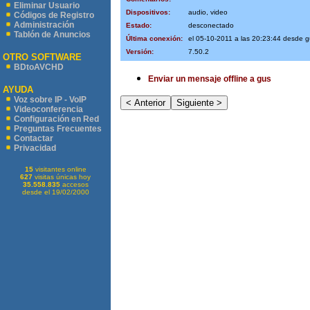
Eliminar Usuario
Dispositivos:
audio, video
Códigos de Registro
Administración
Estado:
desconectado
Tablón de Anuncios
Última conexión:
el 05-10-2011 a las 20:23:44 desde 
Versión:
7.50.2
OTRO SOFTWARE
BDtoAVCHD
Enviar un mensaje offline a gus
AYUDA
Voz sobre IP - VoIP
Videoconferencia
Configuración en Red
Preguntas Frecuentes
Contactar
Privacidad
15
visitantes online
627
visitas únicas hoy
35.558.835
accesos
desde el 19/02/2000