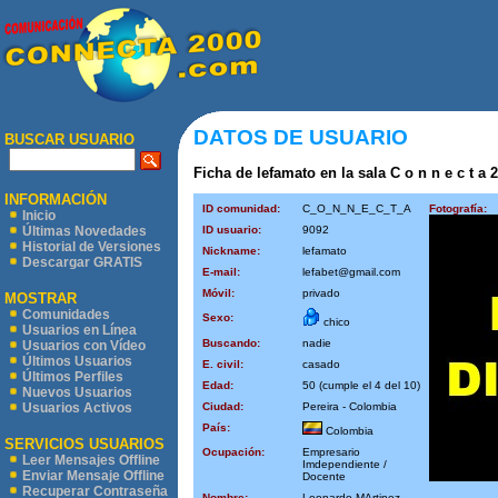
DATOS DE USUARIO
BUSCAR USUARIO
Ficha de lefamato en la sala C o n n e c t a 2
INFORMACIÓN
ID comunidad:
C_O_N_N_E_C_T_A
Fotografía:
Inicio
ID usuario:
9092
Últimas Novedades
Historial de Versiones
Nickname:
lefamato
Descargar GRATIS
E-mail:
lefabet@gmail.com
Móvil:
privado
MOSTRAR
Comunidades
Sexo:
chico
Usuarios en Línea
Buscando:
nadie
Usuarios con Vídeo
Últimos Usuarios
E. civil:
casado
Últimos Perfiles
Edad:
50 (cumple el 4 del 10)
Nuevos Usuarios
Ciudad:
Pereira - Colombia
Usuarios Activos
País:
Colombia
SERVICIOS USUARIOS
Ocupación:
Empresario
Leer Mensajes Offline
Imdependiente /
Enviar Mensaje Offline
Docente
Recuperar Contraseña
Nombre:
Leonardo MArtinez