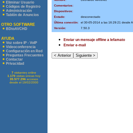
Eliminar Usuario
Comentarios:
Códigos de Registro
Administración
Dispositivos:
Tablón de Anuncios
Estado:
desconectado
Última conexión:
el 30-05-2014 a las 16:29:21 desde 
OTRO SOFTWARE
Versión:
7.50.3
BDtoAVCHD
AYUDA
Enviar un mensaje offline a lefamato
Voz sobre IP - VoIP
Enviar e-mail
Videoconferencia
Configuración en Red
Preguntas Frecuentes
Contactar
Privacidad
7
visitantes online
1.170
visitas únicas hoy
35.577.296
accesos
desde el 19/02/2000