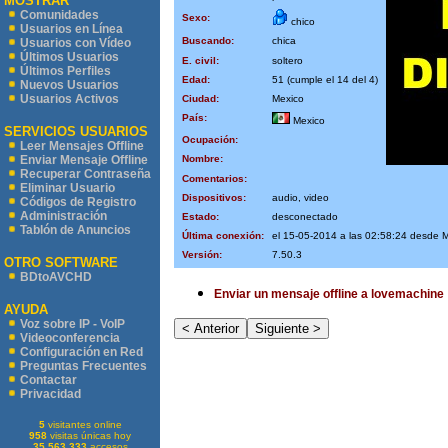
MOSTRAR
Comunidades
Sexo:
chico
Usuarios en Línea
Buscando:
chica
Usuarios con Vídeo
Últimos Usuarios
E. civil:
soltero
Últimos Perfiles
Edad:
51 (cumple el 14 del 4)
Nuevos Usuarios
Usuarios Activos
Ciudad:
Mexico
País:
Mexico
SERVICIOS USUARIOS
Ocupación:
Leer Mensajes Offline
Nombre:
Enviar Mensaje Offline
Recuperar Contraseña
Comentarios:
Eliminar Usuario
Dispositivos:
audio, video
Códigos de Registro
Administración
Estado:
desconectado
Tablón de Anuncios
Última conexión:
el 15-05-2014 a las 02:58:24 desde 
Versión:
7.50.3
OTRO SOFTWARE
BDtoAVCHD
Enviar un mensaje offline a lovemachine
AYUDA
Voz sobre IP - VoIP
Videoconferencia
Configuración en Red
Preguntas Frecuentes
Contactar
Privacidad
5
visitantes online
958
visitas únicas hoy
35.563.333
accesos