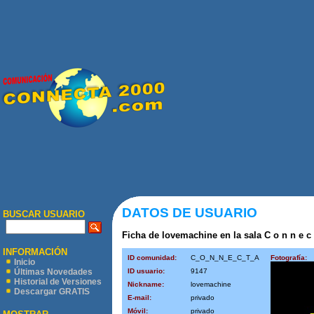
DATOS DE USUARIO
BUSCAR USUARIO
Ficha de lovemachine en la sala C o n n e c t
INFORMACIÓN
ID comunidad:
C_O_N_N_E_C_T_A
Fotografía:
Inicio
ID usuario:
9147
Últimas Novedades
Historial de Versiones
Nickname:
lovemachine
Descargar GRATIS
E-mail:
privado
Móvil:
privado