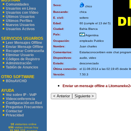
MOSTRAR
Comunidades
Sexo:
chico
Usuarios en Línea
Buscando:
chica
Usuarios con Vídeo
Últimos Usuarios
E. civil:
soltero
Últimos Perfiles
Edad:
60 (cumple el 13 del 5)
Nuevos Usuarios
Usuarios Activos
Ciudad:
Bahia Blanca
País:
Argentina
SERVICIOS USUARIOS
Ocupación:
empleado Publico
Leer Mensajes Offline
Nombre:
Juan charles
Enviar Mensaje Offline
Recuperar Contraseña
Comentarios:
Estariaconocerbien este chat progra
Eliminar Usuario
Dispositivos:
audio, video
Códigos de Registro
Administración
Estado:
desconectado
Tablón de Anuncios
Última conexión:
el 11-08-2014 a las 02:19:45 desde l
Versión:
7.50.3
OTRO SOFTWARE
BDtoAVCHD
Enviar un mensaje offline a Litomaneke2
AYUDA
Voz sobre IP - VoIP
Videoconferencia
Configuración en Red
Preguntas Frecuentes
Contactar
Privacidad
18
visitantes online
696
visitas únicas hoy
35.560.233
accesos