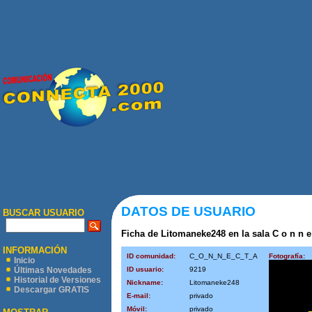
DATOS DE USUARIO
BUSCAR USUARIO
Ficha de Litomaneke248 en la sala C o n n e c
INFORMACIÓN
ID comunidad:
C_O_N_N_E_C_T_A
Fotografía:
Inicio
ID usuario:
9219
Últimas Novedades
Historial de Versiones
Nickname:
Litomaneke248
Descargar GRATIS
E-mail:
privado
Móvil:
privado