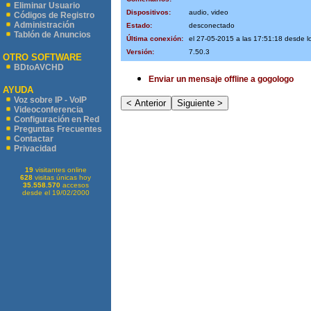
Eliminar Usuario
Dispositivos:
audio, video
Códigos de Registro
Administración
Estado:
desconectado
Tablón de Anuncios
Última conexión:
el 27-05-2015 a las 17:51:18 desde l
Versión:
7.50.3
OTRO SOFTWARE
BDtoAVCHD
Enviar un mensaje offline a gogologo
AYUDA
Voz sobre IP - VoIP
Videoconferencia
Configuración en Red
Preguntas Frecuentes
Contactar
Privacidad
19
visitantes online
628
visitas únicas hoy
35.558.570
accesos
desde el 19/02/2000