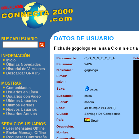
DATOS DE USUARIO
BUSCAR USUARIO
Ficha de gogologo en la sala C o n n e c t a 
INFORMACIÓN
ID comunidad:
C_O_N_N_E_C_T_A
Fot
Inicio
ID usuario:
9426
Últimas Novedades
Historial de Versiones
Nickname:
gogologo
Descargar GRATIS
E-mail:
Móvil:
MOSTRAR
Comunidades
Sexo:
chico
Usuarios en Línea
Buscando:
chica
Usuarios con Vídeo
Últimos Usuarios
E. civil:
soltero
Últimos Perfiles
Edad:
46 (cumple el 4 del 3)
Nuevos Usuarios
Usuarios Activos
Ciudad:
Santiago De Compostela
País:
Spain
SERVICIOS USUARIOS
Ocupación:
Leer Mensajes Offline
Nombre:
Enviar Mensaje Offline
Recuperar Contraseña
Comentarios: