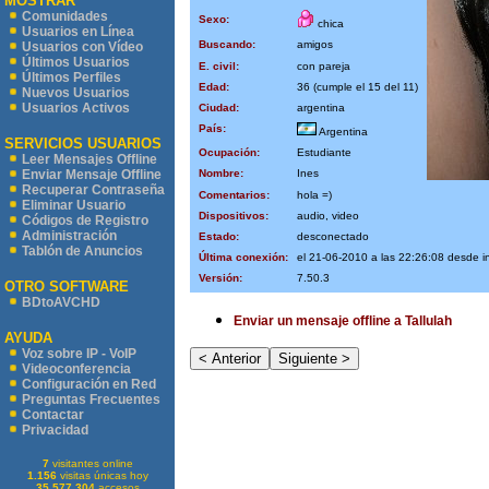
MOSTRAR
Comunidades
Sexo:
chica
Usuarios en Línea
Buscando:
amigos
Usuarios con Vídeo
Últimos Usuarios
E. civil:
con pareja
Últimos Perfiles
Edad:
36 (cumple el 15 del 11)
Nuevos Usuarios
Usuarios Activos
Ciudad:
argentina
País:
Argentina
SERVICIOS USUARIOS
Ocupación:
Estudiante
Leer Mensajes Offline
Nombre:
Ines
Enviar Mensaje Offline
Recuperar Contraseña
Comentarios:
hola =)
Eliminar Usuario
Dispositivos:
audio, video
Códigos de Registro
Administración
Estado:
desconectado
Tablón de Anuncios
Última conexión:
el 21-06-2010 a las 22:26:08 desde 
Versión:
7.50.3
OTRO SOFTWARE
BDtoAVCHD
Enviar un mensaje offline a Tallulah
AYUDA
Voz sobre IP - VoIP
Videoconferencia
Configuración en Red
Preguntas Frecuentes
Contactar
Privacidad
7
visitantes online
1.156
visitas únicas hoy
35.577.304
accesos