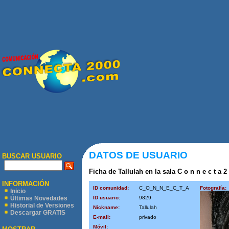
DATOS DE USUARIO
BUSCAR USUARIO
Ficha de Tallulah en la sala C o n n e c t a 2
INFORMACIÓN
ID comunidad:
C_O_N_N_E_C_T_A
Fotografía:
Inicio
ID usuario:
9829
Últimas Novedades
Historial de Versiones
Nickname:
Tallulah
Descargar GRATIS
E-mail:
privado
Móvil: