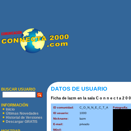
DATOS DE USUARIO
BUSCAR USUARIO
Ficha de lazm en la sala C o n n e c t a 2 0 0
INFORMACIÓN
ID comunidad:
C_O_N_N_E_C_T_A
Fotografía:
Inicio
ID usuario:
1000
Últimas Novedades
Historial de Versiones
Nickname:
lazm
Descargar GRATIS
E-mail:
privado
Móvil: