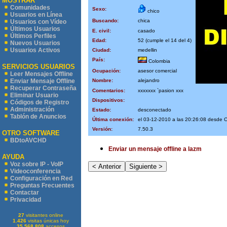
MOSTRAR
Comunidades
Sexo:
chico
Usuarios en Línea
Buscando:
chica
Usuarios con Vídeo
Últimos Usuarios
E. civil:
casado
Últimos Perfiles
Edad:
52 (cumple el 14 del 4)
Nuevos Usuarios
Usuarios Activos
Ciudad:
medellin
País:
Colombia
SERVICIOS USUARIOS
Ocupación:
asesor comercial
Leer Mensajes Offline
Nombre:
alejandro
Enviar Mensaje Offline
Recuperar Contraseña
Comentarios:
xxxxxxx `pasion xxx
Eliminar Usuario
Dispositivos:
Códigos de Registro
Administración
Estado:
desconectado
Tablón de Anuncios
Última conexión:
el 03-12-2010 a las 20:26:08 desde
Versión:
7.50.3
OTRO SOFTWARE
BDtoAVCHD
Enviar un mensaje offline a lazm
AYUDA
Voz sobre IP - VoIP
Videoconferencia
Configuración en Red
Preguntas Frecuentes
Contactar
Privacidad
27
visitantes online
1.426
visitas únicas hoy
35.568.808
accesos