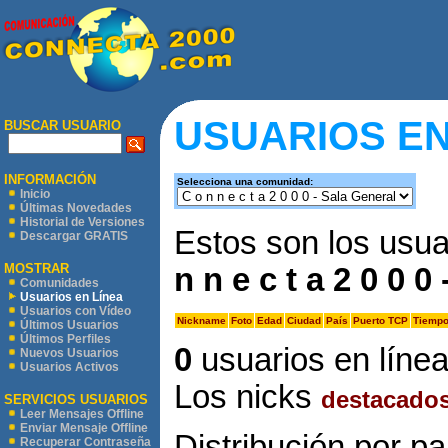
USUARIOS EN
BUSCAR USUARIO
INFORMACIÓN
Selecciona una comunidad:
Inicio
Últimas Novedades
Historial de Versiones
Estos son los usua
Descargar GRATIS
MOSTRAR
n n e c t a 2 0 0 0
Comunidades
Usuarios en Línea
Usuarios con Vídeo
Nickname
Foto
Edad
Ciudad
País
Puerto TCP
Tiempo
Últimos Usuarios
Últimos Perfiles
0
usuarios en líne
Nuevos Usuarios
Usuarios Activos
Los nicks
destacado
SERVICIOS USUARIOS
Leer Mensajes Offline
Enviar Mensaje Offline
Distribución por pa
Recuperar Contraseña