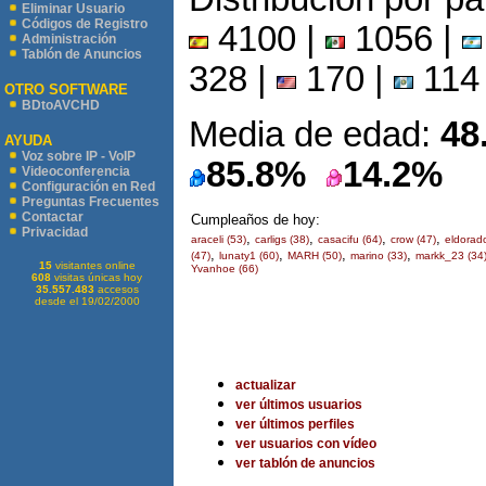
Eliminar Usuario
Códigos de Registro
4100 |
1056 |
Administración
Tablón de Anuncios
328 |
170 |
114
OTRO SOFTWARE
BDtoAVCHD
Media de edad:
48
AYUDA
Voz sobre IP - VoIP
85.8%
14.2%
Videoconferencia
Configuración en Red
Preguntas Frecuentes
Contactar
Cumpleaños de hoy:
Privacidad
,
,
,
,
araceli (53)
carligs (38)
casacifu (64)
crow (47)
eldorad
,
,
,
,
(47)
lunaty1 (60)
MARH (50)
marino (33)
markk_23 (34
15
visitantes online
Yvanhoe (66)
608
visitas únicas hoy
35.557.483
accesos
desde el 19/02/2000
actualizar
ver últimos usuarios
ver últimos perfiles
ver usuarios con vídeo
ver tablón de anuncios