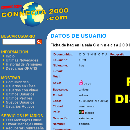
DATOS DE USUARIO
BUSCAR USUARIO
Ficha de hag en la sala C o n n e c t a 2 0 0 
INFORMACIÓN
ID comunidad:
C_O_N_N_E_C_T_A
Fotografía:
Inicio
ID usuario:
1029
Últimas Novedades
Historial de Versiones
Nickname:
hag
Descargar GRATIS
E-mail:
Móvil:
MOSTRAR
Comunidades
Sexo:
chica
Usuarios en Línea
Buscando:
amigos
Usuarios con Vídeo
Últimos Usuarios
E. civil:
soltera
Últimos Perfiles
Edad:
52 (cumple el 6 del 4)
Nuevos Usuarios
Usuarios Activos
Ciudad:
cuernavaca
País:
Mexico
SERVICIOS USUARIOS
Ocupación:
estudiante
Leer Mensajes Offline
Nombre:
gabriela
Enviar Mensaje Offline
Recuperar Contraseña
Comentarios: