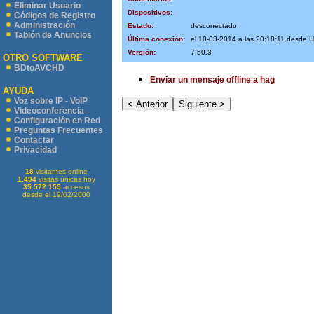
Eliminar Usuario
Dispositivos:
Códigos de Registro
Administración
Estado:
desconectado
Tablón de Anuncios
Última conexión:
el 10-03-2014 a las 20:18:11 desde
Versión:
7.50.3
OTRO SOFTWARE
BDtoAVCHD
Enviar un mensaje offline a hag
AYUDA
Voz sobre IP - VoIP
Videoconferencia
Configuración en Red
Preguntas Frecuentes
Contactar
Privacidad
18
visitantes online
1.494
visitas únicas hoy
35.572.155
accesos
desde el 19/02/2000