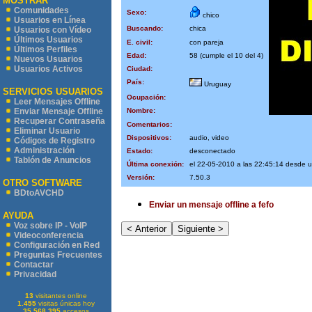
MOSTRAR
Comunidades
Sexo:
chico
Usuarios en Línea
Buscando:
chica
Usuarios con Vídeo
Últimos Usuarios
E. civil:
con pareja
Últimos Perfiles
Edad:
58 (cumple el 10 del 4)
Nuevos Usuarios
Usuarios Activos
Ciudad:
País:
Uruguay
SERVICIOS USUARIOS
Ocupación:
Leer Mensajes Offline
Nombre:
Enviar Mensaje Offline
Recuperar Contraseña
Comentarios:
Eliminar Usuario
Dispositivos:
audio, video
Códigos de Registro
Administración
Estado:
desconectado
Tablón de Anuncios
Última conexión:
el 22-05-2010 a las 22:45:14 desde 
Versión:
7.50.3
OTRO SOFTWARE
BDtoAVCHD
Enviar un mensaje offline a fefo
AYUDA
Voz sobre IP - VoIP
Videoconferencia
Configuración en Red
Preguntas Frecuentes
Contactar
Privacidad
13
visitantes online
1.455
visitas únicas hoy
35.568.395
accesos