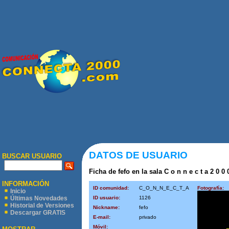
DATOS DE USUARIO
BUSCAR USUARIO
Ficha de fefo en la sala C o n n e c t a 2 0 0
INFORMACIÓN
ID comunidad:
C_O_N_N_E_C_T_A
Fotografía:
Inicio
ID usuario:
1126
Últimas Novedades
Historial de Versiones
Nickname:
fefo
Descargar GRATIS
E-mail:
privado
Móvil: