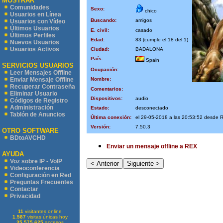
MOSTRAR
Comunidades
Sexo:
chico
Usuarios en Línea
Buscando:
amigos
Usuarios con Vídeo
Últimos Usuarios
E. civil:
casado
Últimos Perfiles
Edad:
83 (cumple el 18 del 1)
Nuevos Usuarios
Usuarios Activos
Ciudad:
BADALONA
País:
Spain
SERVICIOS USUARIOS
Ocupación:
Leer Mensajes Offline
Nombre:
Enviar Mensaje Offline
Recuperar Contraseña
Comentarios:
Eliminar Usuario
Dispositivos:
audio
Códigos de Registro
Administración
Estado:
desconectado
Tablón de Anuncios
Última conexión:
el 29-05-2018 a las 20:53:52 desde
Versión:
7.50.3
OTRO SOFTWARE
BDtoAVCHD
Enviar un mensaje offline a REX
AYUDA
Voz sobre IP - VoIP
Videoconferencia
Configuración en Red
Preguntas Frecuentes
Contactar
Privacidad
11
visitantes online
1.587
visitas únicas hoy
35.575.625
accesos