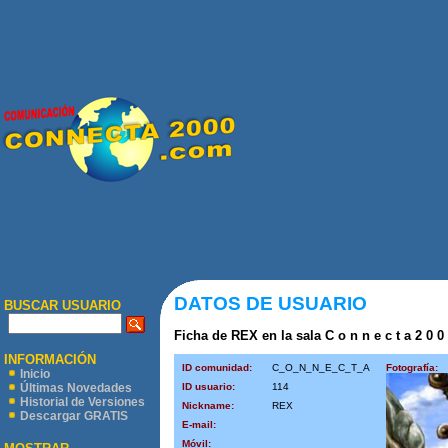
DATOS DE USUARIO
BUSCAR USUARIO
Ficha de REX en la sala C o n n e c t a 2 0 0
INFORMACIÓN
ID comunidad:
C_O_N_N_E_C_T_A
Fotografía:
Inicio
ID usuario:
114
Últimas Novedades
Historial de Versiones
Nickname:
REX
Descargar GRATIS
E-mail:
Móvil: