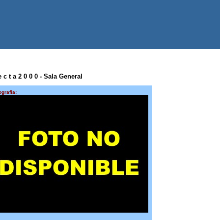
c t a 2 0 0 0 - Sala General
ografía: