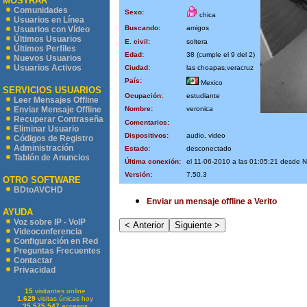
MOSTRAR
Comunidades
Sexo:
chica
Usuarios en Línea
Buscando:
amigos
Usuarios con Vídeo
Últimos Usuarios
E. civil:
soltera
Últimos Perfiles
Edad:
38 (cumple el 9 del 2)
Nuevos Usuarios
Usuarios Activos
Ciudad:
las choapas,veracruz
País:
Mexico
SERVICIOS USUARIOS
Ocupación:
estudiante
Leer Mensajes Offline
Nombre:
veronica
Enviar Mensaje Offline
Recuperar Contraseña
Comentarios:
Eliminar Usuario
Dispositivos:
audio, video
Códigos de Registro
Administración
Estado:
desconectado
Tablón de Anuncios
Última conexión:
el 11-06-2010 a las 01:05:21 desde
Versión:
7.50.3
OTRO SOFTWARE
BDtoAVCHD
Enviar un mensaje offline a Verito
AYUDA
Voz sobre IP - VoIP
Videoconferencia
Configuración en Red
Preguntas Frecuentes
Contactar
Privacidad
15
visitantes online
1.629
visitas únicas hoy
35.575.547
accesos