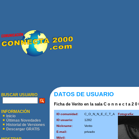
DATOS DE USUARIO
BUSCAR USUARIO
Ficha de Verito en la sala C o n n e c t a 2 0
INFORMACIÓN
ID comunidad:
C_O_N_N_E_C_T_A
Fotografía:
Inicio
ID usuario:
1282
Últimas Novedades
Historial de Versiones
Nickname:
Verito
Descargar GRATIS
E-mail:
privado
Móvil: