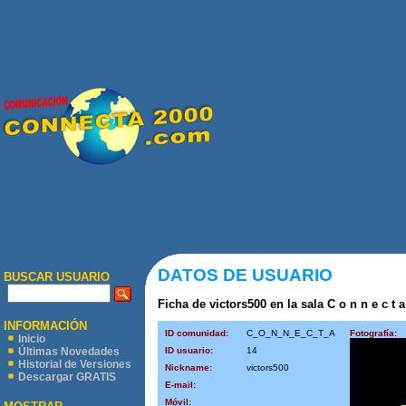
DATOS DE USUARIO
BUSCAR USUARIO
Ficha de victors500 en la sala C o n n e c t a
INFORMACIÓN
ID comunidad:
C_O_N_N_E_C_T_A
Fotografía:
Inicio
ID usuario:
14
Últimas Novedades
Historial de Versiones
Nickname:
victors500
Descargar GRATIS
E-mail:
Móvil: