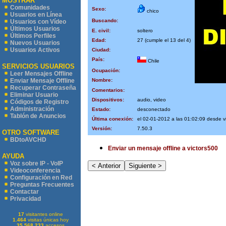
MOSTRAR
Comunidades
Sexo:
chico
Usuarios en Línea
Buscando:
Usuarios con Vídeo
Últimos Usuarios
E. civil:
soltero
Últimos Perfiles
Edad:
27 (cumple el 13 del 4)
Nuevos Usuarios
Usuarios Activos
Ciudad:
País:
Chile
SERVICIOS USUARIOS
Ocupación:
Leer Mensajes Offline
Nombre:
Enviar Mensaje Offline
Recuperar Contraseña
Comentarios:
Eliminar Usuario
Dispositivos:
audio, video
Códigos de Registro
Administración
Estado:
desconectado
Tablón de Anuncios
Última conexión:
el 02-01-2012 a las 01:02:09 desde v
Versión:
7.50.3
OTRO SOFTWARE
BDtoAVCHD
Enviar un mensaje offline a victors500
AYUDA
Voz sobre IP - VoIP
Videoconferencia
Configuración en Red
Preguntas Frecuentes
Contactar
Privacidad
17
visitantes online
1.464
visitas únicas hoy
35.568.233
accesos