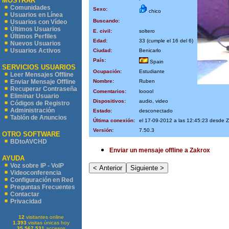
MOSTRAR
Comunidades
Sexo:
chico
Usuarios en Línea
Buscando:
Usuarios con Vídeo
Últimos Usuarios
E. civil:
soltero
Últimos Perfiles
Edad:
33 (cumple el 16 del 6)
Nuevos Usuarios
Usuarios Activos
Ciudad:
Benicarlo
País:
Spain
SERVICIOS USUARIOS
Ocupación:
Estudiante
Leer Mensajes Offline
Nombre:
Ruben
Enviar Mensaje Offline
Recuperar Contraseña
Comentarios:
looool
Eliminar Usuario
Dispositivos:
audio, video
Códigos de Registro
Administración
Estado:
desconectado
Tablón de Anuncios
Última conexión:
el 17-09-2012 a las 12:45:23 desde 
Versión:
7.50.3
OTRO SOFTWARE
BDtoAVCHD
Enviar un mensaje offline a Zakrox
AYUDA
Voz sobre IP - VoIP
Videoconferencia
Configuración en Red
Preguntas Frecuentes
Contactar
Privacidad
12
visitantes online
1.393
visitas únicas hoy
35.567.531
accesos