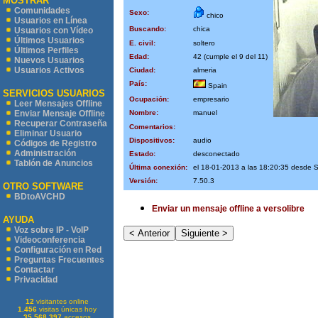
MOSTRAR
Comunidades
Sexo:
chico
Usuarios en Línea
Buscando:
chica
Usuarios con Vídeo
Últimos Usuarios
E. civil:
soltero
Últimos Perfiles
Edad:
42 (cumple el 9 del 11)
Nuevos Usuarios
Usuarios Activos
Ciudad:
almeria
País:
Spain
SERVICIOS USUARIOS
Ocupación:
empresario
Leer Mensajes Offline
Nombre:
manuel
Enviar Mensaje Offline
Recuperar Contraseña
Comentarios:
Eliminar Usuario
Dispositivos:
audio
Códigos de Registro
Administración
Estado:
desconectado
Tablón de Anuncios
Última conexión:
el 18-01-2013 a las 18:20:35 desde
Versión:
7.50.3
OTRO SOFTWARE
BDtoAVCHD
Enviar un mensaje offline a versolibre
AYUDA
Voz sobre IP - VoIP
Videoconferencia
Configuración en Red
Preguntas Frecuentes
Contactar
Privacidad
12
visitantes online
1.456
visitas únicas hoy
35.568.397
accesos