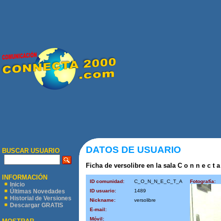
DATOS DE USUARIO
BUSCAR USUARIO
Ficha de versolibre en la sala C o n n e c t a
INFORMACIÓN
ID comunidad:
C_O_N_N_E_C_T_A
Fotografía:
Inicio
ID usuario:
1489
Últimas Novedades
Historial de Versiones
Nickname:
versolibre
Descargar GRATIS
E-mail:
Móvil: