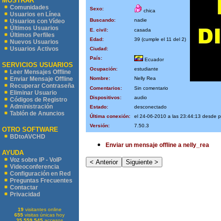
MOSTRAR
Comunidades
Sexo:
chica
Usuarios en Línea
Buscando:
nadie
Usuarios con Vídeo
Últimos Usuarios
E. civil:
casada
Últimos Perfiles
Edad:
39 (cumple el 11 del 2)
Nuevos Usuarios
Usuarios Activos
Ciudad:
País:
Ecuador
SERVICIOS USUARIOS
Ocupación:
estudiante
Leer Mensajes Offline
Nombre:
Nelly Rea
Enviar Mensaje Offline
Recuperar Contraseña
Comentarios:
Sin comentario
Eliminar Usuario
Dispositivos:
audio
Códigos de Registro
Administración
Estado:
desconectado
Tablón de Anuncios
Última conexión:
el 24-06-2010 a las 23:44:13 desde 
Versión:
7.50.3
OTRO SOFTWARE
BDtoAVCHD
Enviar un mensaje offline a nelly_rea
AYUDA
Voz sobre IP - VoIP
Videoconferencia
Configuración en Red
Preguntas Frecuentes
Contactar
Privacidad
19
visitantes online
655
visitas únicas hoy
35.559.545
accesos