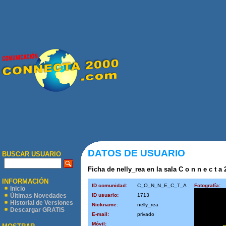
DATOS DE USUARIO
BUSCAR USUARIO
Ficha de nelly_rea en la sala C o n n e c t a 
INFORMACIÓN
ID comunidad:
C_O_N_N_E_C_T_A
Fotografía:
Inicio
ID usuario:
1713
Últimas Novedades
Historial de Versiones
Nickname:
nelly_rea
Descargar GRATIS
E-mail:
privado
Móvil: